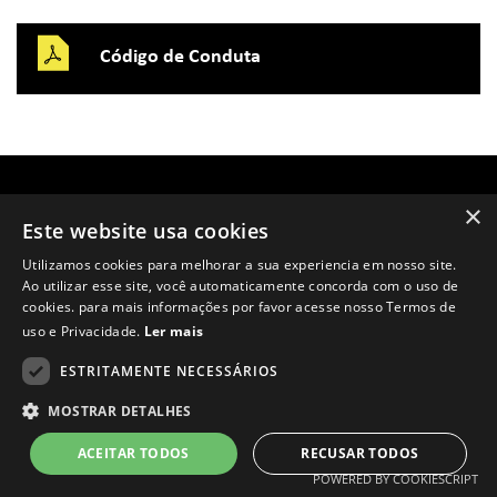
Código de Conduta
×
Este website usa cookies
Lau Rent 2026
Política de Privacidade
Termos e Condições
Powered by
MZ
Utilizamos cookies para melhorar a sua experiencia em nosso site.
Ao utilizar esse site, você automaticamente concorda com o uso de
cookies. para mais informações por favor acesse nosso Termos de
uso e Privacidade.
Ler mais
ESTRITAMENTE NECESSÁRIOS
MOSTRAR DETALHES
ACEITAR TODOS
RECUSAR TODOS
POWERED BY COOKIESCRIPT