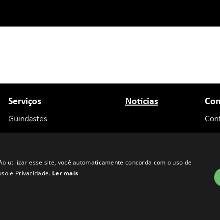
Serviços
Notícias
Con
Guindastes
Con
Plataformas Aéreas
Tra
Transporte de Carga
Ao utilizar esse site, você automaticamente concorda com o uso de
Diversos
so e Privacidade.
Ler mais