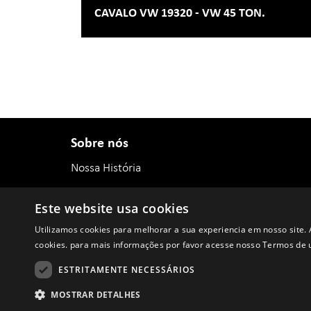
CAVALO VW 19320 - VW 45 TON.
Sobre nós
Nossa História
Certificações
Este website usa cookies
Política Anticorrupção e Antissuborno
Utilizamos cookies para melhorar a sua experiencia em nosso site. 
Código de conduta
cookies. para mais informações por favor acesse nosso Termos de u
ESTRITAMENTE NECESSÁRIOS
Lau Rent 2026
Política de Privacidade
Termos e Condições
MOSTRAR DETALHES